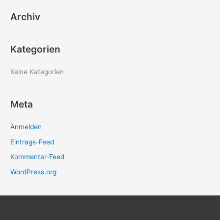
e
Archiv
n
n
a
Kategorien
c
h
Keine Kategorien
:
Meta
Anmelden
Eintrags-Feed
Kommentar-Feed
WordPress.org